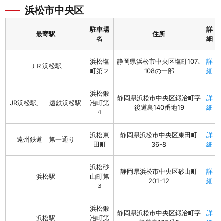
浜松市中央区
駐車場
詳
最寄駅
住所
名
細
浜松塩
静岡県浜松市中央区塩町107､
詳
ＪＲ浜松駅
町第２
108の一部
細
浜松鍛
静岡県浜松市中央区鍛冶町字
詳
JR浜松駅、 遠鉄浜松駅
冶町第
後道裏140番地19
細
４
浜松東
静岡県浜松市中央区東田町
詳
遠州鉄道 第一通り
田町
36-8
細
浜松砂
静岡県浜松市中央区砂山町
詳
浜松駅
山町第
201-12
細
３
浜松鍛
静岡県浜松市中央区鍛冶町字
詳
浜松駅
冶町第