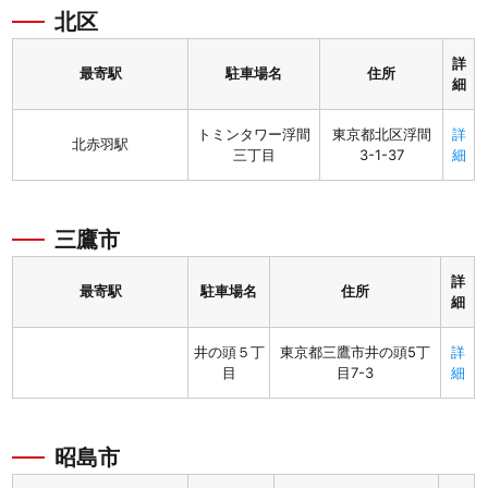
北区
詳
最寄駅
駐車場名
住所
細
トミンタワー浮間
東京都北区浮間
詳
北赤羽駅
三丁目
3-1-37
細
三鷹市
詳
最寄駅
駐車場名
住所
細
井の頭５丁
東京都三鷹市井の頭5丁
詳
目
目7-3
細
昭島市