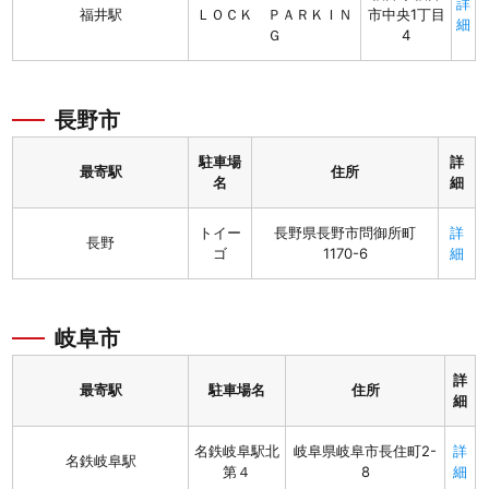
詳
福井駅
ＬＯＣＫ ＰＡＲＫＩＮ
市中央1丁目
細
Ｇ
4
長野市
駐車場
詳
最寄駅
住所
名
細
トイー
長野県長野市問御所町
詳
長野
ゴ
1170-6
細
岐阜市
詳
最寄駅
駐車場名
住所
細
名鉄岐阜駅北
岐阜県岐阜市長住町2-
詳
名鉄岐阜駅
第４
8
細