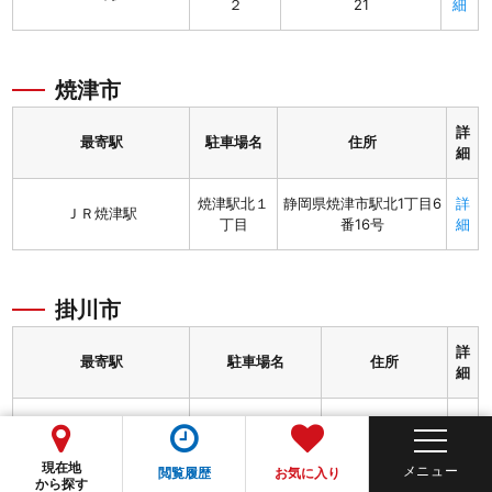
２
21
細
焼津市
詳
最寄駅
駐車場名
住所
細
焼津駅北１
静岡県焼津市駅北1丁目6
詳
ＪＲ焼津駅
丁目
番16号
細
掛川市
詳
最寄駅
駐車場名
住所
細
掛川駅南第３（軽
静岡県掛川市亀の
詳
掛川駅
専用）
甲1-1
細
現在地
閲覧履歴
お気に入り
から探す