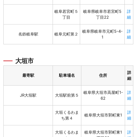
岐阜若宮町５
岐阜県岐阜市若宮町5
詳
丁目
丁目22
細
岐阜県岐阜市元町5-4-
詳
名鉄岐阜駅
岐阜元町第２
1
細
大垣市
詳
最寄駅
駐車場名
住所
細
岐阜県大垣市高屋町1-
詳
JR大垣駅
大垣駅前第５
62
細
大垣くるわま
詳
岐阜県大垣市郭町東1
ち第４
細
大垣くるわま
岐阜県大垣市郭町東1
詳