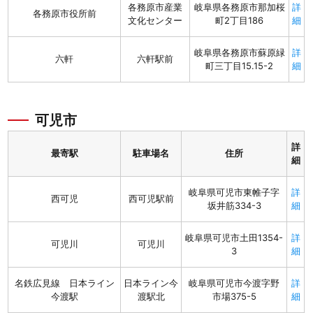
各務原市産業
岐阜県各務原市那加桜
詳
各務原市役所前
文化センター
町2丁目186
細
岐阜県各務原市蘇原緑
詳
六軒
六軒駅前
町三丁目15.15-2
細
可児市
詳
最寄駅
駐車場名
住所
細
岐阜県可児市東帷子字
詳
西可児
西可児駅前
坂井筋334-3
細
岐阜県可児市土田1354-
詳
可児川
可児川
3
細
名鉄広見線 日本ライン
日本ライン今
岐阜県可児市今渡字野
詳
今渡駅
渡駅北
市場375-5
細