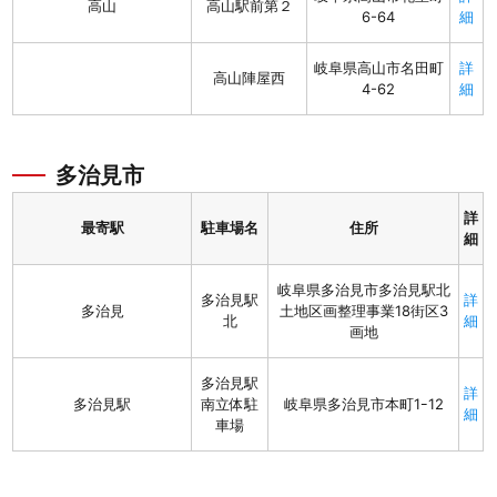
高山
高山駅前第２
6-64
細
岐阜県高山市名田町
詳
高山陣屋西
4-62
細
多治見市
詳
最寄駅
駐車場名
住所
細
岐阜県多治見市多治見駅北
多治見駅
詳
多治見
土地区画整理事業18街区3
北
細
画地
多治見駅
詳
多治見駅
南立体駐
岐阜県多治見市本町1ｰ12
細
車場