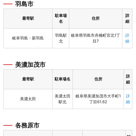
羽島市
駐車場
詳
最寄駅
住所
名
細
羽島駅
岐阜県羽島市舟橋町宮北1丁
詳
岐阜羽島・新羽島
北
目7
細
美濃加茂市
詳
最寄駅
駐車場名
住所
細
美濃太田
岐阜県美濃加茂市大手町1
詳
美濃太田
駅北
丁目61.62
細
各務原市