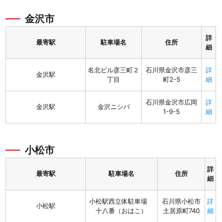
金沢市
詳
最寄駅
駐車場名
住所
細
名北ビル彦三町２
石川県金沢市彦三
詳
金沢駅
丁目
町2-5
細
石川県金沢市広岡
詳
金沢駅
金沢ニシパ
1-9-5
細
小松市
詳
最寄駅
駐車場名
住所
細
小松駅西立体駐車場
石川県小松市
詳
小松駅
十八番（おはこ）
土居原町740
細