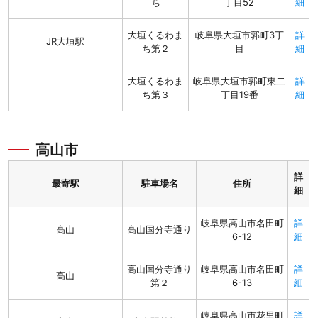
ち
丁目52
細
大垣くるわま
岐阜県大垣市郭町3丁
詳
JR大垣駅
ち第２
目
細
大垣くるわま
岐阜県大垣市郭町東二
詳
ち第３
丁目19番
細
高山市
詳
最寄駅
駐車場名
住所
細
岐阜県高山市名田町
詳
高山
高山国分寺通り
6-12
細
高山国分寺通り
岐阜県高山市名田町
詳
高山
第２
6-13
細
岐阜県高山市花里町
詳