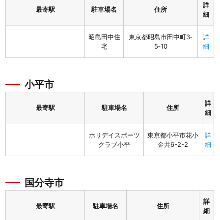
詳
最寄駅
駐車場名
住所
細
昭島田中住
東京都昭島市田中町3‐
詳
宅
5‐10
細
小平市
詳
最寄駅
駐車場名
住所
細
ホリデイスポーツ
東京都小平市花小
詳
クラブ小平
金井6-2-2
細
国分寺市
詳
最寄駅
駐車場名
住所
細