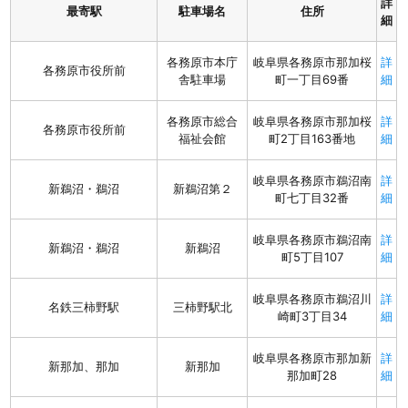
詳
最寄駅
駐車場名
住所
細
各務原市本庁
岐阜県各務原市那加桜
詳
各務原市役所前
舎駐車場
町一丁目69番
細
各務原市総合
岐阜県各務原市那加桜
詳
各務原市役所前
福祉会館
町2丁目163番地
細
岐阜県各務原市鵜沼南
詳
新鵜沼・鵜沼
新鵜沼第２
町七丁目32番
細
岐阜県各務原市鵜沼南
詳
新鵜沼・鵜沼
新鵜沼
町5丁目107
細
岐阜県各務原市鵜沼川
詳
名鉄三柿野駅
三柿野駅北
崎町3丁目34
細
岐阜県各務原市那加新
詳
新那加、那加
新那加
那加町28
細