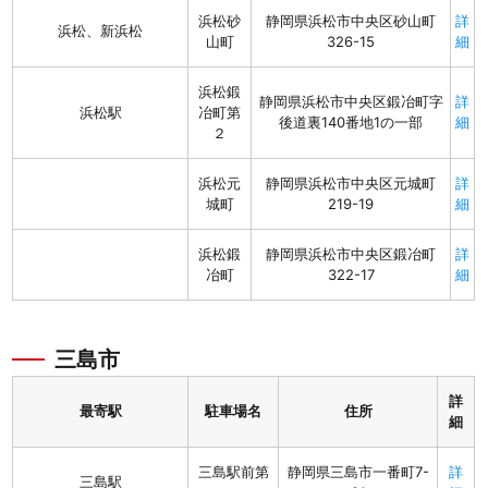
浜松砂
静岡県浜松市中央区砂山町
詳
浜松、新浜松
山町
326-15
細
浜松鍛
静岡県浜松市中央区鍛冶町字
詳
浜松駅
冶町第
後道裏140番地1の一部
細
２
浜松元
静岡県浜松市中央区元城町
詳
城町
219-19
細
浜松鍛
静岡県浜松市中央区鍛冶町
詳
冶町
322-17
細
三島市
詳
最寄駅
駐車場名
住所
細
三島駅前第
静岡県三島市一番町7-
詳
三島駅