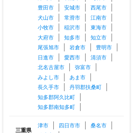
豊田市
安城市
西尾市
犬山市
常滑市
江南市
小牧市
稲沢市
東海市
大府市
知多市
知立市
尾張旭市
岩倉市
豊明市
日進市
愛西市
清須市
北名古屋市
弥富市
みよし市
あま市
長久手市
丹羽郡扶桑町
知多郡阿久比町
知多郡南知多町
津市
四日市市
桑名市
三重県