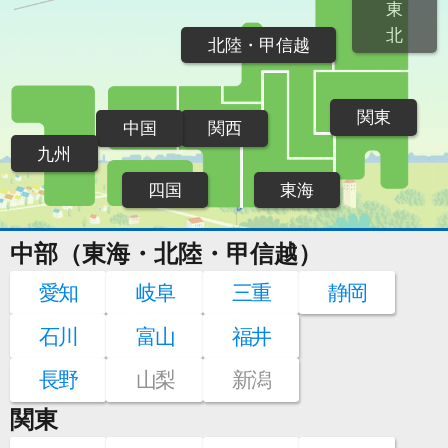
東
北
北陸・甲信越
関東
中国
関西
九州
四国
東海
中部（東海・北陸・甲信越）
愛知
岐阜
三重
静岡
石川
富山
福井
長野
山梨
新潟
関東