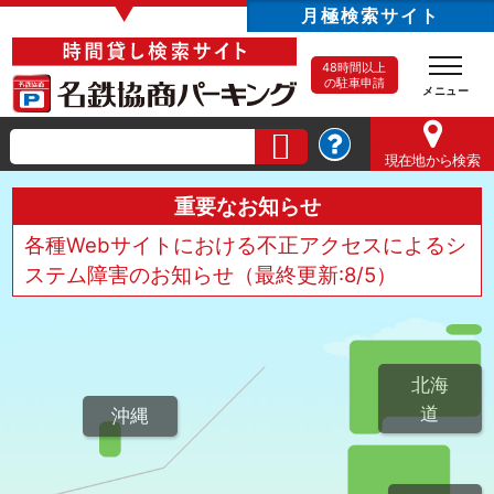
▼
月極検索サイト
48時間以上
の駐車申請
現在地
から検索
重要なお知らせ
各種Webサイトにおける不正アクセスによるシ
ステム障害のお知らせ（最終更新:8/5）
北海
道
沖縄