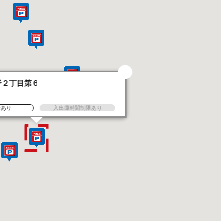
野２丁目第６
金あり
入出庫時間制限あり