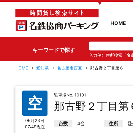
▼
HOME
キーワードで探す
入力例）住所検索「
名
HOME
愛知県
名古屋市西区
那古野２丁目第６
駐車場No. 10101
空
那古野２丁目第
06月23日
台数
4台
住所
愛
07:49現在