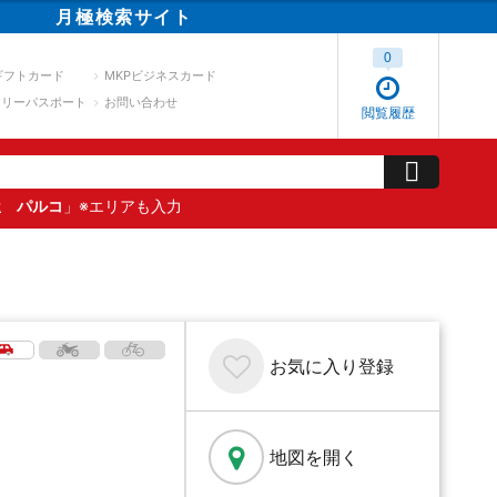
月極
検索
サイト
0
ギフトカード
MKPビジネスカード
スリーパスポート
お問い合わせ
閲覧履歴
屋 パルコ
」※エリアも入力
お気に入り
登録
地図を開く