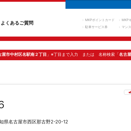
MKPポイントカード
MKP
よくあるご質問
駐車サービス券
マン
古屋市中村区名駅南２丁目
」※丁目まで入力
または 名称検索「
名古
６
知県名古屋市西区那古野2-20-12