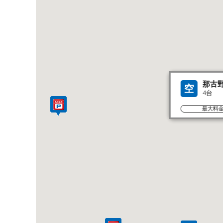
那古
空
4台
最大料