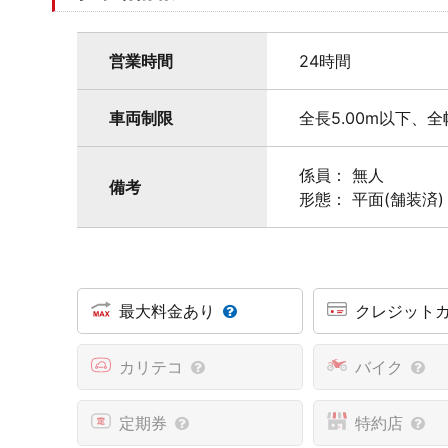
営業時間
24時間
車両制限
全長5.00m以下、全
係員： 無人
備考
形態： 平面(舗装済)
最大料金あり
クレジット
カリテコ
バイク
定期券
特約店