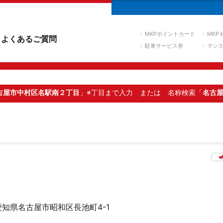
MKPポイントカード
MKP
よくあるご質問
駐車サービス券
マン
古屋市中村区名駅南２丁目
」※丁目まで入力
または 名称検索「
名古
愛知県名古屋市昭和区長池町4-1