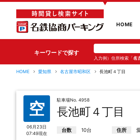
▼
HOME
キーワードで探す
入力例）住所検索「
名
HOME
愛知県
名古屋市昭和区
長池町４丁目
駐車場No. 4958
空
長池町４丁目
06月23日
台数
10台
住所
07:49現在