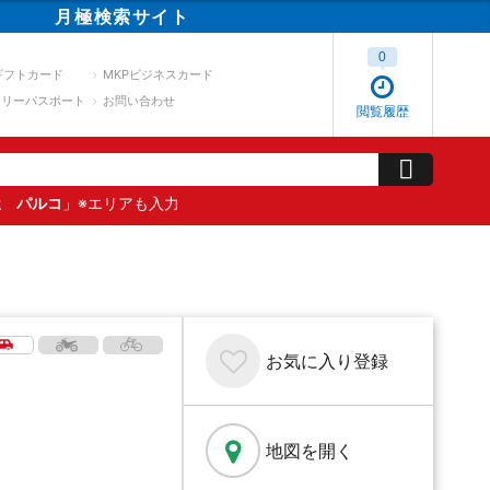
月極
検索
サイト
0
ギフトカード
MKPビジネスカード
スリーパスポート
お問い合わせ
閲覧履歴
屋 パルコ
」※エリアも入力
お気に入り
登録
地図を開く