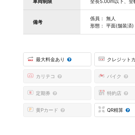
車両制限
全長5.00m以下、全幅
係員： 無人
備考
形態： 平面(舗装済)
最大料金あり
クレジット
カリテコ
バイク
定期券
特約店
黄Pカード
QR精算