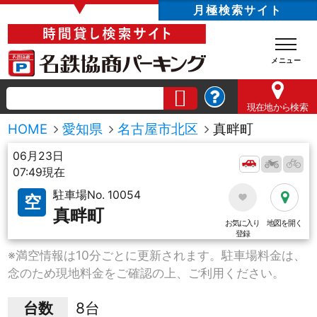
▼
月極検索サイト
現在地
から検索
HOME
愛知県
名古屋市北区
真畔町
06月23日
07:49現在
駐車場No. 10054
空
真畔町
お気に入り
地図を開く
登録
※満空情報は10分ごとに更新されます。駐車場料金は、
念のため現地料金をご確認の上、ご利用ください。
台数
8台