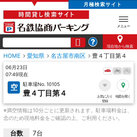
▼
月極検索サイト
現在地
から検索
HOME
愛知県
名古屋市南区
豊４丁目第４
06月23日
07:49現在
駐車場No. 10105
空
豊４丁目第４
お気に入り
地図を開く
登録
※満空情報は10分ごとに更新されます。駐車場料金は、
念のため現地料金をご確認の上、ご利用ください。
台数
7台