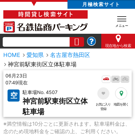
▼
月極検索サイト
現在地
から検索
HOME
愛知県
名古屋市熱田区
神宮前駅東街区立体駐車場
06月23日
07:49現在
駐車場No. 4507
空
神宮前駅東街区立体
お気に入り
地図を開く
登録
駐車場
※満空情報は10分ごとに更新されます。駐車場料金は、
念のため現地料金をご確認の上、ご利用ください。