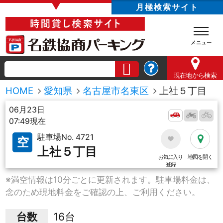
▼
月極検索サイト
現在地
から検索
HOME
愛知県
名古屋市名東区
上社５丁目
06月23日
07:49現在
駐車場No. 4721
空
上社５丁目
お気に入り
地図を開く
登録
※満空情報は10分ごとに更新されます。駐車場料金は、
念のため現地料金をご確認の上、ご利用ください。
台数
16台