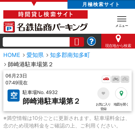
▼
月極検索サイト
現在地
から検索
HOME
愛知県
知多郡南知多町
師崎港駐車場第２
06月23日
07:49現在
駐車場No. 4932
空
師崎港駐車場第２
お気に入り
地図を開く
登録
※満空情報は10分ごとに更新されます。駐車場料金は、
念のため現地料金をご確認の上、ご利用ください。