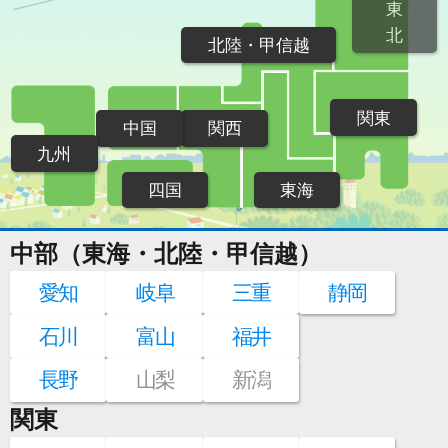
東
北
北陸・甲信越
関東
中国
関西
九州
四国
東海
中部（東海・北陸・甲信越）
愛知
岐阜
三重
静岡
石川
富山
福井
長野
山梨
新潟
関東