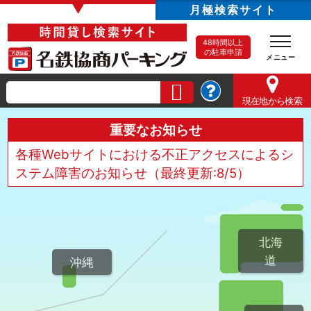
▼
月極検索サイト
48時間以上
の駐車申請
現在地
から検索
重要なお知らせ
各種Webサイトにおける不正アクセスによるシ
ステム障害のお知らせ（最終更新:8/5）
北海
道
沖縄