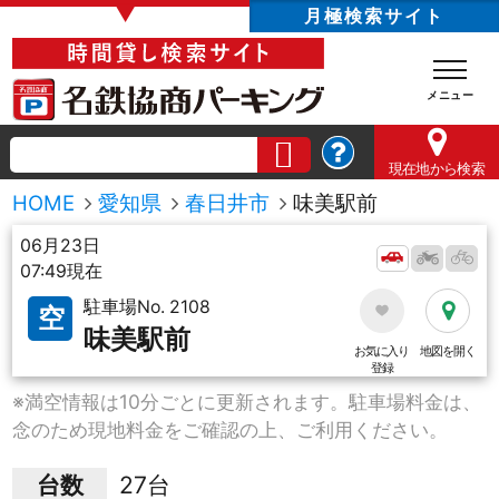
▼
月極検索サイト
現在地
から検索
HOME
愛知県
春日井市
味美駅前
06月23日
07:49現在
駐車場No. 2108
空
味美駅前
お気に入り
地図を開く
登録
※満空情報は10分ごとに更新されます。駐車場料金は、
念のため現地料金をご確認の上、ご利用ください。
台数
27台