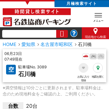
▼
月極検索サイト
現在地
から検索
HOME
愛知県
名古屋市昭和区
石川橋
06月23日
07:49現在
駐車場No. 3089
空
石川橋
お気に入り
地図を開く
登録
※満空情報は10分ごとに更新されます。駐車場料金は、
念のため現地料金をご確認の上、ご利用ください。
台数
20台