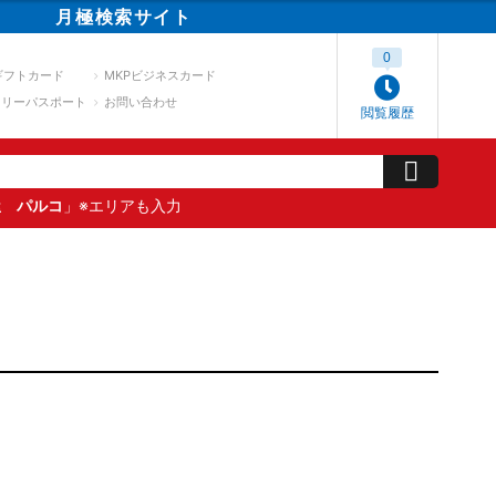
月極
検索
サイト
0
ギフトカード
MKPビジネスカード
スリーパスポート
お問い合わせ
閲覧履歴
屋 パルコ
」※エリアも入力