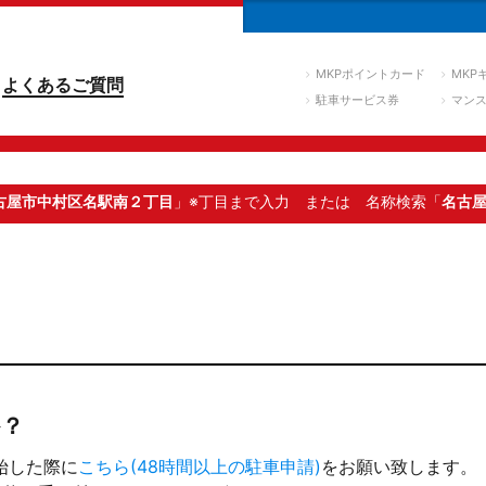
MKPポイントカード
MKP
よくあるご質問
駐車サービス券
マン
古屋市中村区名駅南２丁目
」※丁目まで入力
または 名称検索「
名古
？
始した際に
こちら(48時間以上の駐車申請)
をお願い致します。