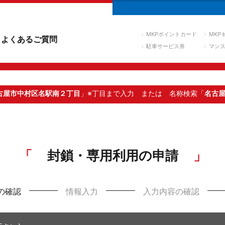
MKPポイントカード
MKP
よくあるご質問
駐車サービス券
マン
古屋市中村区名駅南２丁目
」※丁目まで入力
または 名称検索「
名古
封鎖・専用利用の申請
の確認
情報入力
入力内容の確認