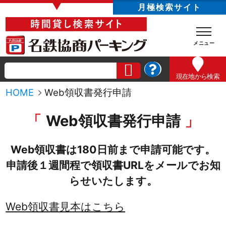
▼
月極検索サイト
現在地
から検索
HOME
Web領収書発行申請
Web領収書発行申請
Web領収書は180日前まで申請可能です。
申請後１週間程で領収書URLをメールでお知
らせいたします。
Web領収書見本はこちら