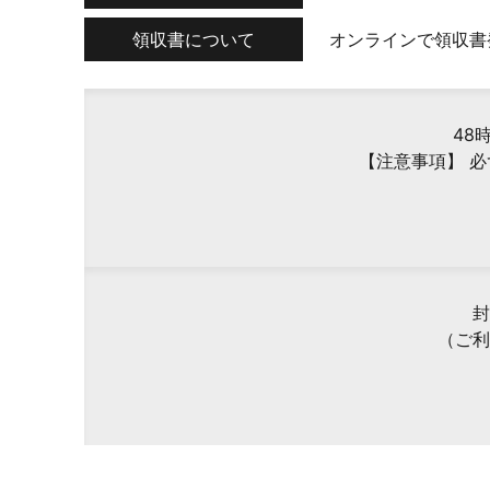
領収書について
オンラインで領収書
48
【注意事項】 
封
（ご利