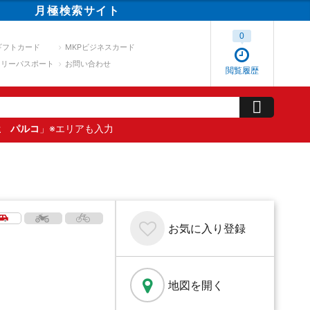
月極
検索
サイト
0
ギフトカード
MKPビジネスカード
スリーパスポート
お問い合わせ
閲覧履歴
屋 パルコ
」※エリアも入力
お気に入り
登録
地図を開く