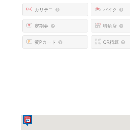
カリテコ
バイク
定期券
特約店
黄Pカード
QR精算