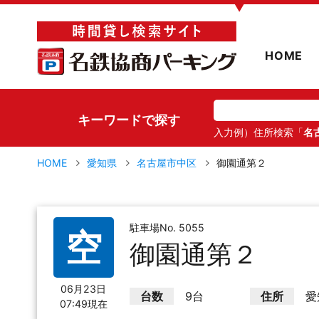
▼
HOME
キーワードで探す
入力例）住所検索「
名
HOME
愛知県
名古屋市中区
御園通第２
駐車場No. 5055
空
御園通第２
06月23日
台数
9台
住所
愛
07:49現在