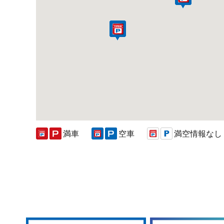
満車
空車
満空情報なし