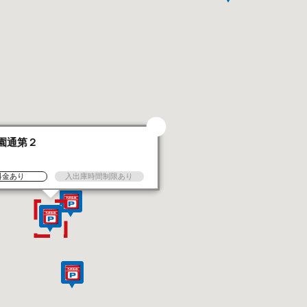
園通第２
台
料金あり
入出庫時間制限あり