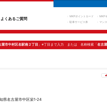
MKPポイントカード
MKP
よくあるご質問
駐車サービス券
マン
古屋市中村区名駅南２丁目
」※丁目まで入力
または 名称検索「
名古
知県名古屋市中区栄1-24