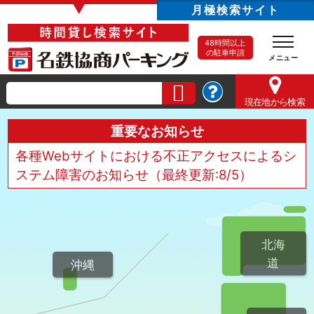
▼
月極検索サイト
48時間以上
の駐車申請
現在地
から検索
重要なお知らせ
各種Webサイトにおける不正アクセスによるシ
ステム障害のお知らせ（最終更新:8/5）
北海
道
沖縄