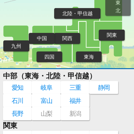
東
北
北陸・甲信越
関東
中国
関西
九州
四国
東海
中部（東海・北陸・甲信越）
愛知
岐阜
三重
静岡
石川
富山
福井
長野
山梨
新潟
関東