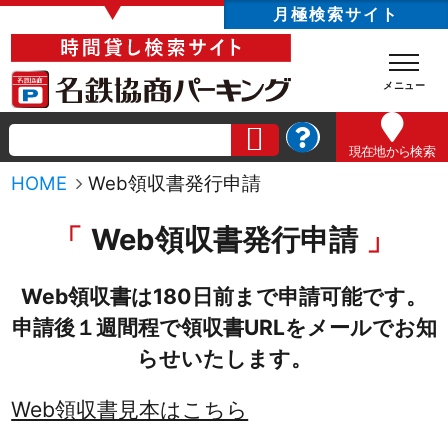
▼
月極検索サイト
現在地
から検索
HOME
Web領収書発行申請
Web領収書発行申請
Web領収書は180日前まで申請可能です。
申請後１週間程で領収書URLをメールでお知
らせいたします。
Web領収書見本はこちら