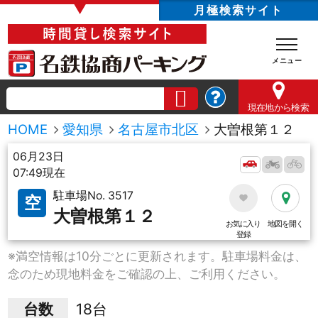
▼
月極検索サイト
現在地
から検索
HOME
愛知県
名古屋市北区
大曽根第１２
06月23日
07:49現在
駐車場No. 3517
空
大曽根第１２
お気に入り
地図を開く
登録
※満空情報は10分ごとに更新されます。駐車場料金は、
念のため現地料金をご確認の上、ご利用ください。
台数
18台