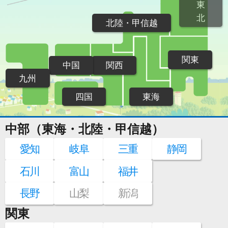
東
北
北陸・甲信越
関東
中国
関西
九州
四国
東海
中部（東海・北陸・甲信越）
愛知
岐阜
三重
静岡
石川
富山
福井
長野
山梨
新潟
関東