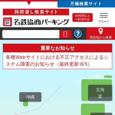
▼
月極検索サイト
48時間以上
の駐車申請
現在地
から検索
重要なお知らせ
各種Webサイトにおける不正アクセスによるシ
ステム障害のお知らせ（最終更新:8/5）
北海
道
沖縄