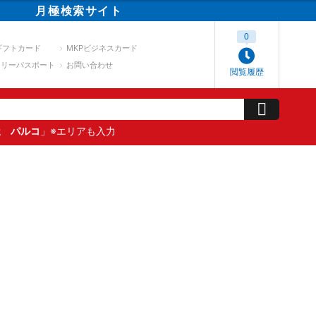
月極
検索
サイト
0
ギフトカード
MKPビジネスカード
スリーパスポート
お問い合わせ
閲覧履歴
屋 パルコ
」※エリアも入力