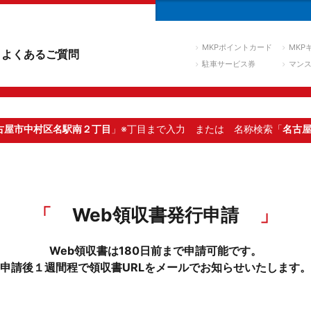
MKPポイントカード
MKP
よくあるご質問
駐車サービス券
マン
古屋市中村区名駅南２丁目
」※丁目まで入力
または 名称検索「
名古
Web領収書発行申請
Web領収書は180日前まで申請可能です。
申請後１週間程で領収書URLをメールでお知らせいたします。