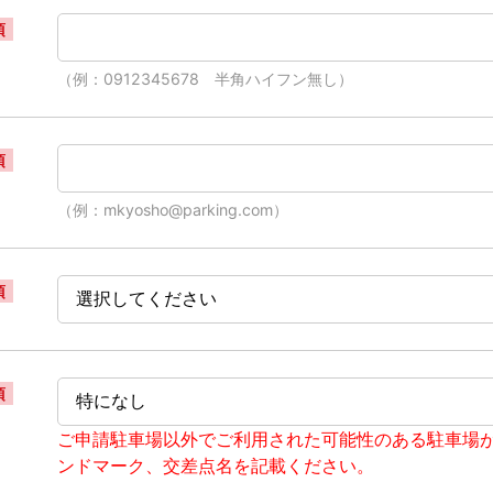
須
（例：0912345678 半角ハイフン無し）
須
（例：mkyosho@parking.com）
須
須
ご申請駐車場以外でご利用された可能性のある駐車場
ンドマーク、交差点名を記載ください。