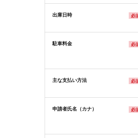
出庫日時
必
駐車料金
必
主な支払い方法
必
申請者氏名（カナ）
必