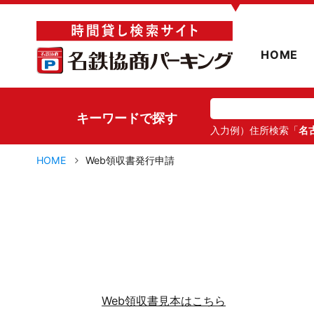
▼
HOME
キーワードで探す
入力例）住所検索「
名
HOME
Web領収書発行申請
Web領収書見本はこちら