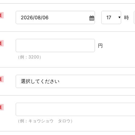
須
時
須
円
（例：3200）
須
須
（例：キョウショウ タロウ）