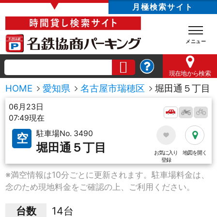
▼
月極検索サイト
現在地
から検索
HOME
愛知県
名古屋市瑞穂区
堀田通５丁目
06月23日
07:49現在
駐車場No. 3490
空
堀田通５丁目
お気に入り
地図を開く
登録
※満空情報は10分ごとに更新されます。駐車場料金は、
念のため現地料金をご確認の上、ご利用ください。
台数
14台