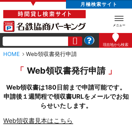
▼
月極検索サイト
現在地
から検索
HOME
Web領収書発行申請
Web領収書発行申請
Web領収書は180日前まで申請可能です。
申請後１週間程で領収書URLをメールでお知
らせいたします。
Web領収書見本はこちら