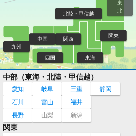
東
北
北陸・甲信越
関東
中国
関西
九州
四国
東海
中部（東海・北陸・甲信越）
愛知
岐阜
三重
静岡
石川
富山
福井
長野
山梨
新潟
関東