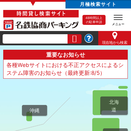
▼
月極検索サイト
48時間以上
の駐車申請
現在地
から検索
重要なお知らせ
各種Webサイトにおける不正アクセスによるシ
ステム障害のお知らせ（最終更新:8/5）
北海
道
沖縄