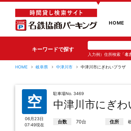
▼
HOME
キーワードで探す
入力例）住所検索「
名
HOME
岐阜県
中津川市
中津川市にぎわいプラザ
駐車場No. 3469
空
中津川市にぎわ
06月23日
台数
70台
住所
07:49現在