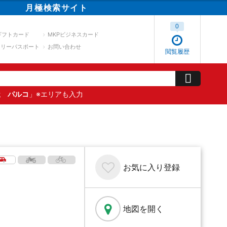
月極
検索
サイト
0
ギフトカード
MKPビジネスカード
スリーパスポート
お問い合わせ
閲覧履歴
屋 パルコ
」※エリアも入力
お気に入り
登録
地図を開く