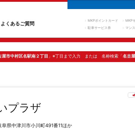
MKPポイントカード
MKP
よくあるご質問
駐車サービス券
マン
古屋市中村区名駅南２丁目
」※丁目まで入力
または 名称検索「
名古
いプラザ
岐阜県中津川市小川町491番11ほか