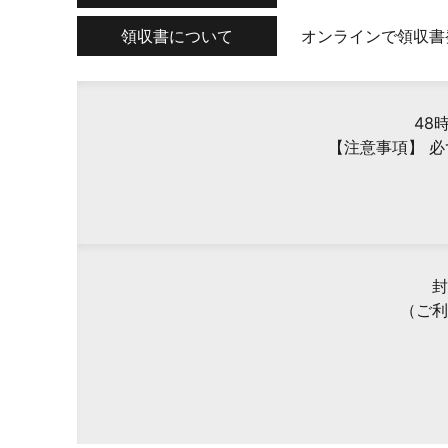
領収書について
オンラインで領収書
48
【注意事項】 
封
（ご利