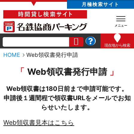
▼
月極検索サイト
現在地
から検索
HOME
Web領収書発行申請
Web領収書発行申請
Web領収書は180日前まで申請可能です。
申請後１週間程で領収書URLをメールでお知
らせいたします。
Web領収書見本はこちら