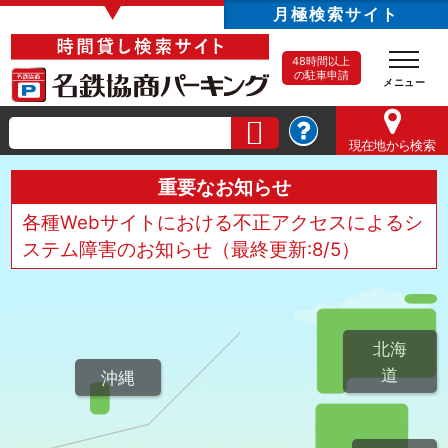
▼
月極検索サイト
48時間以上
の駐車申請
現在地
から検索
重要なお知らせ
各種Webサイトにおける不正アクセスによるシ
ステム障害のお知らせ（最終更新:8/5）
北海
道
沖縄