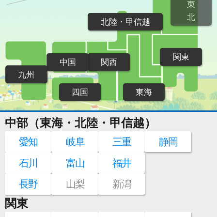
東
北
北陸・甲信越
関東
中国
関西
九州
四国
東海
中部（東海・北陸・甲信越）
愛知
岐阜
三重
静岡
石川
富山
福井
長野
山梨
新潟
関東