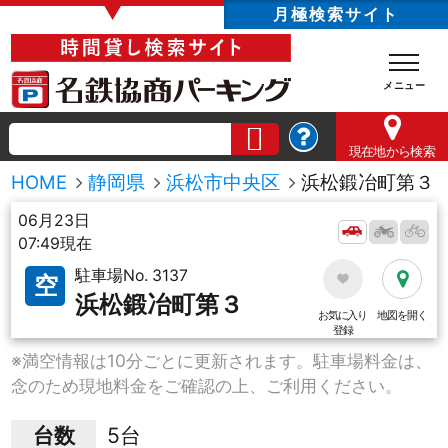
▼
月極検索サイト
現在地
から検索
HOME
静岡県
浜松市中央区
浜松鍛冶町第３
06月23日
07:49現在
駐車場No. 3137
空
浜松鍛冶町第３
お気に入り
地図を開く
登録
※満空情報は10分ごとに更新されます。駐車場料金は、
念のため現地料金をご確認の上、ご利用ください。
台数
5台