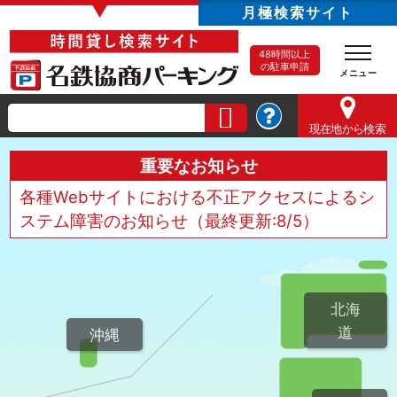
▼
月極検索サイト
48時間以上
の駐車申請
現在地
から検索
重要なお知らせ
各種Webサイトにおける不正アクセスによるシ
ステム障害のお知らせ（最終更新:8/5）
北海
道
沖縄