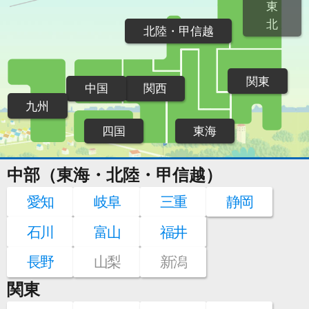
東
北
北陸・甲信越
関東
中国
関西
九州
四国
東海
中部（東海・北陸・甲信越）
愛知
岐阜
三重
静岡
石川
富山
福井
長野
山梨
新潟
関東