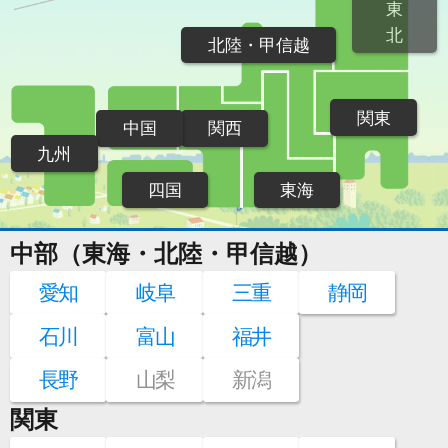
東
北
北陸・甲信越
関東
中国
関西
九州
四国
東海
中部（東海・北陸・甲信越）
愛知
岐阜
三重
静岡
石川
富山
福井
長野
山梨
新潟
関東