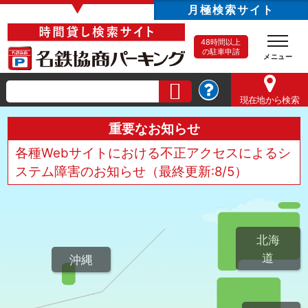
▼
月極検索サイト
48時間以上
の駐車申請
現在地
から検索
重要なお知らせ
各種Webサイトにおける不正アクセスによるシ
ステム障害のお知らせ（最終更新:8/5）
北海
道
沖縄