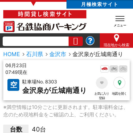
▼
月極検索サイト
現在地
から検索
HOME
石川県
金沢市
金沢泉が丘城南通り
06月23日
07:49現在
駐車場No. 8303
空
金沢泉が丘城南通り
お気に入り
地図を開く
登録
※満空情報は10分ごとに更新されます。駐車場料金は、
念のため現地料金をご確認の上、ご利用ください。
台数
40台