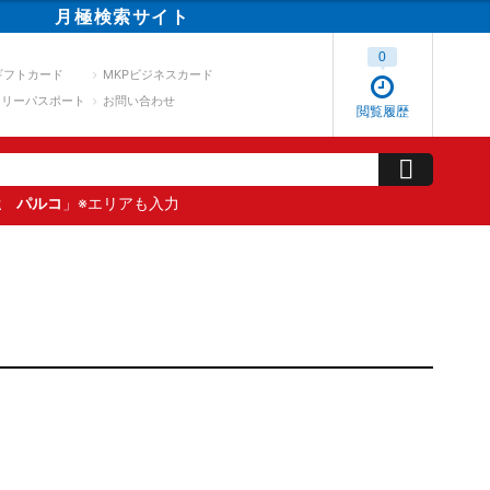
月極
検索
サイト
0
ギフトカード
MKPビジネスカード
スリーパスポート
お問い合わせ
閲覧履歴
屋 パルコ
」※エリアも入力