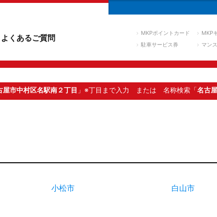
MKPポイントカード
MKP
よくあるご質問
駐車サービス券
マン
古屋市中村区名駅南２丁目
」※丁目まで入力
または 名称検索「
名古
小松市
白山市