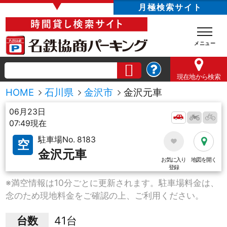
▼
月極検索サイト
現在地
から検索
HOME
石川県
金沢市
金沢元車
06月23日
07:49現在
駐車場No. 8183
空
金沢元車
お気に入り
地図を開く
登録
※満空情報は10分ごとに更新されます。駐車場料金は、
念のため現地料金をご確認の上、ご利用ください。
台数
41台