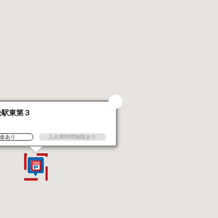
松駅東第３
金あり
入出庫時間制限あり