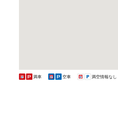
満車
空車
満空情報なし