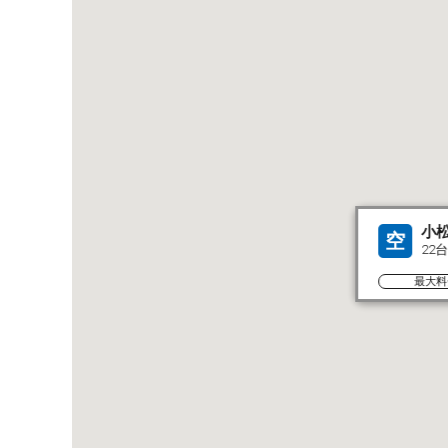
小
空
22台
最大料