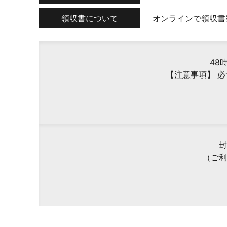
領収書について
オンラインで領収書
48
【注意事項】 
封
（ご利