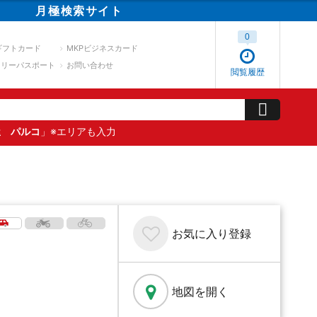
月極
検索
サイト
0
ギフトカード
MKPビジネスカード
スリーパスポート
お問い合わせ
閲覧履歴
屋 パルコ
」※エリアも入力
お気に入り
登録
地図を開く