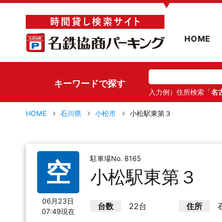
▼
HOME
キーワードで探す
入力例）住所検索「
名
HOME
石川県
小松市
小松駅東第３
駐車場No. 8165
空
小松駅東第３
06月23日
台数
22台
住所
07:49現在