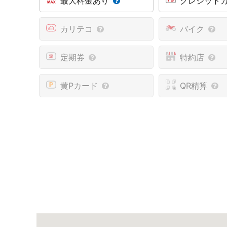
最大料金あり
クレジット
カリテコ
バイク
定期券
特約店
黄Pカード
QR精算