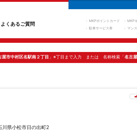
MKPポイントカード
MKP
よくあるご質問
駐車サービス券
マン
古屋市中村区名駅南２丁目
」※丁目まで入力
または 名称検索「
名古
石川県小松市日の出町2