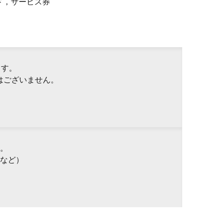
ド，サービス券
ます。
はございません。
。
など）