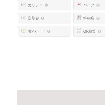
カリテコ
バイク
定期券
特約店
黄Pカード
QR精算