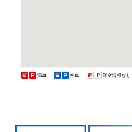
満車
空車
満空情報なし