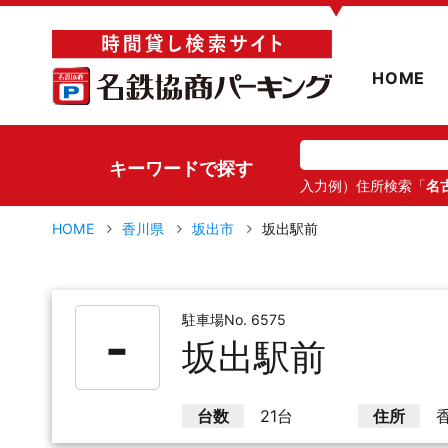
▼
HOME
キーワードで探す
入力例）住所検索「
名
HOME
香川県
坂出市
坂出駅前
駐車場No. 6575
-
坂出駅前
台数
21台
住所