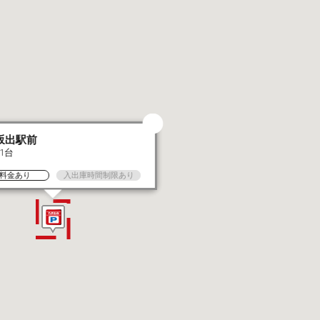
坂出駅前
21台
料金あり
入出庫時間制限あり