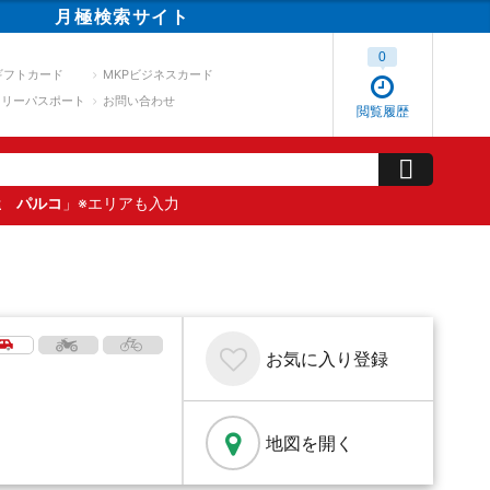
月極
検索
サイト
0
ギフトカード
MKPビジネスカード
スリーパスポート
お問い合わせ
閲覧履歴
屋 パルコ
」※エリアも入力
お気に入り
登録
地図を開く