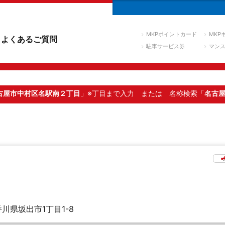
MKPポイントカード
MKP
よくあるご質問
駐車サービス券
マン
古屋市中村区名駅南２丁目
」※丁目まで入力
または 名称検索「
名古
香川県坂出市1丁目1-8