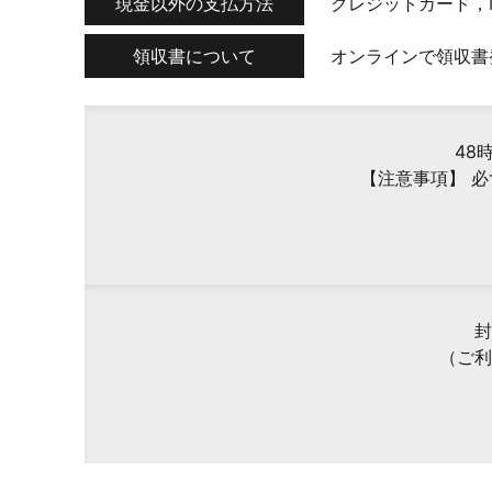
現金以外の支払方法
クレジットカード，
領収書について
オンラインで領収書
48
【注意事項】 
封
（ご利