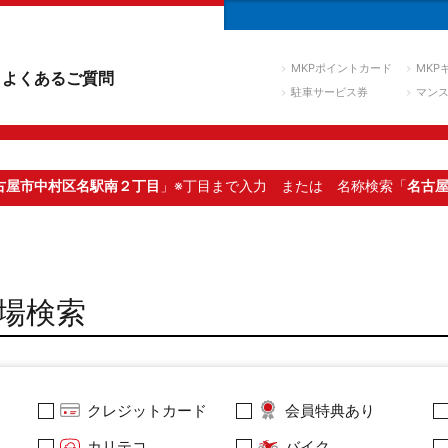
MKPポイントカード
MKP
よくあるご質問
駐車サービス券
マン
古屋市中村区名駅南２丁目
」※丁目まで入力
または 名称検索「
名古
場検索
クレジットカード
会員特典あり
カリテコ
バイク