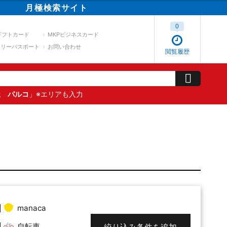
月極
検索
サイト
0
ギフトカード
MKPビジネスカード
スリーパスポート
お問い合わせ
閲覧履歴
屋 パルコ
」※エリアも入力
manaca
自転車
絞り込み条件を追加