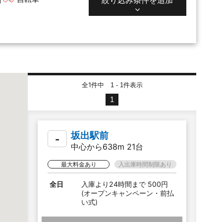
全1件中
件表示
1 - 1
1
坂出駅前
-
中心から638m 21台
最大料金あり
入出庫時間制限あり
全日
入庫より24時間まで 500円
(オープンキャンペーン・前払
い式)