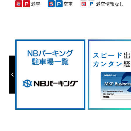
満車
空車
満空情報なし