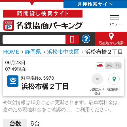
▼
月極検索サイト
現在地
から検索
HOME
静岡県
浜松市中央区
浜松布橋２丁目
06月23日
07:49現在
駐車場No. 5970
空
浜松布橋２丁目
お気に入り
地図を開く
登録
※満空情報は10分ごとに更新されます。駐車場料金は、
念のため現地料金をご確認の上、ご利用ください。
台数
6台