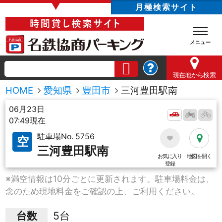
▼
月極検索サイト
現在地
から検索
HOME
愛知県
豊田市
三河豊田駅南
06月23日
07:49現在
駐車場No. 5756
空
三河豊田駅南
お気に入り
地図を開く
登録
※満空情報は10分ごとに更新されます。駐車場料金は、
念のため現地料金をご確認の上、ご利用ください。
台数
5台