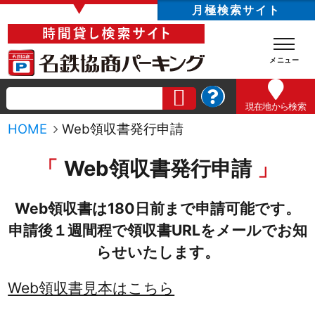
▼
月極検索サイト
現在地
から検索
HOME
Web領収書発行申請
Web領収書発行申請
Web領収書は180日前まで申請可能です。
申請後１週間程で領収書URLをメールでお知
らせいたします。
Web領収書見本はこちら