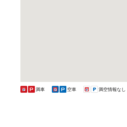
満車
空車
満空情報なし