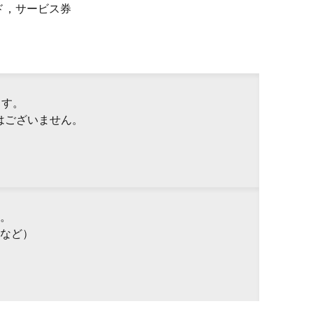
ド，サービス券
ます。
はございません。
。
など）