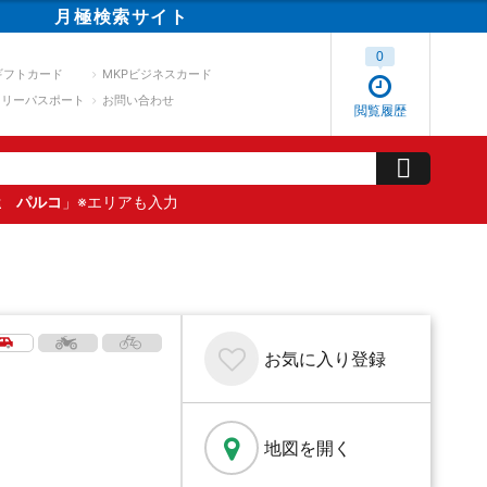
月極
検索
サイト
0
ギフトカード
MKPビジネスカード
スリーパスポート
お問い合わせ
閲覧履歴
屋 パルコ
」※エリアも入力
お気に入り
登録
地図を開く