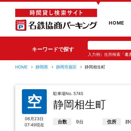
▼
HOME
キーワードで探す
入力例）住所検索「
名
HOME
静岡県
静岡市葵区
静岡相生町
駐車場No. 5745
空
静岡相生町
06月23日
台数
9台
住所
静
07:49現在