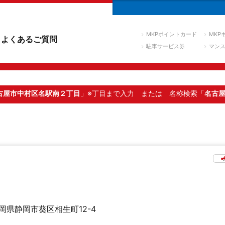
MKPポイントカード
MKP
よくあるご質問
駐車サービス券
マン
古屋市中村区名駅南２丁目
」※丁目まで入力
または 名称検索「
名古
岡県静岡市葵区相生町12-4