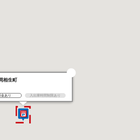
岡相生町
台
料金あり
入出庫時間制限あり