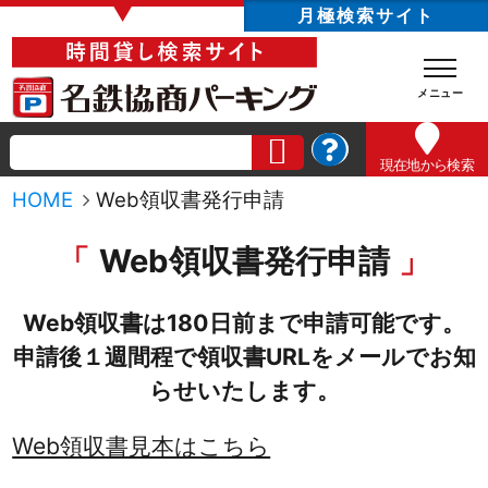
▼
月極検索サイト
現在地
から検索
HOME
Web領収書発行申請
Web領収書発行申請
Web領収書は180日前まで申請可能です。
申請後１週間程で領収書URLをメールでお知
らせいたします。
Web領収書見本はこちら