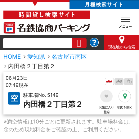
▼
月極検索サイト
現在地
から検索
HOME
愛知県
名古屋市南区
内田橋２丁目第２
06月23日
07:49現在
駐車場No. 5149
空
内田橋２丁目第２
お気に入り
地図を開く
登録
※満空情報は10分ごとに更新されます。駐車場料金は、
念のため現地料金をご確認の上、ご利用ください。