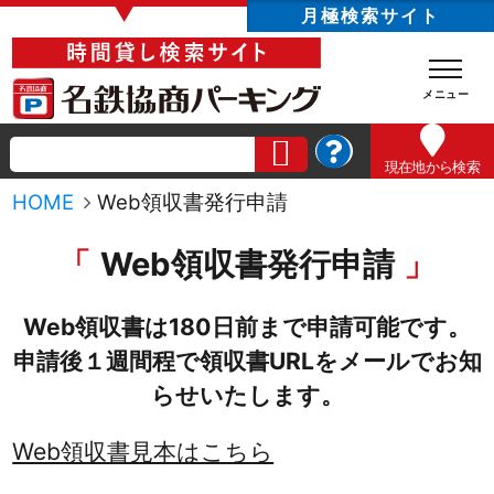
▼
月極検索サイト
現在地
から検索
HOME
Web領収書発行申請
Web領収書発行申請
Web領収書は180日前まで申請可能です。
申請後１週間程で領収書URLをメールでお知
らせいたします。
Web領収書見本はこちら