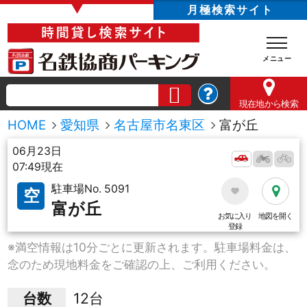
▼
月極検索サイト
現在地
から検索
HOME
愛知県
名古屋市名東区
富が丘
06月23日
07:49現在
駐車場No. 5091
空
富が丘
お気に入り
地図を開く
登録
※満空情報は10分ごとに更新されます。駐車場料金は、
念のため現地料金をご確認の上、ご利用ください。
台数
12台