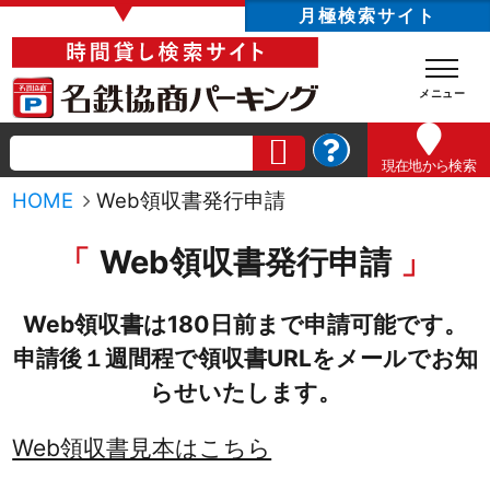
▼
月極検索サイト
現在地
から検索
HOME
Web領収書発行申請
Web領収書発行申請
Web領収書は180日前まで申請可能です。
申請後１週間程で領収書URLをメールでお知
らせいたします。
Web領収書見本はこちら