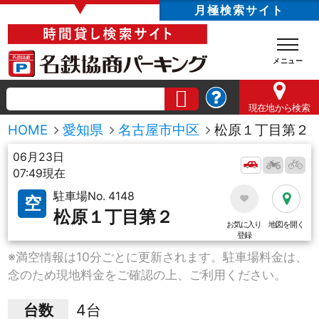
▼
月極検索サイト
現在地
から検索
HOME
愛知県
名古屋市中区
松原１丁目第２
06月23日
07:49現在
駐車場No. 4148
空
松原１丁目第２
お気に入り
地図を開く
登録
※満空情報は10分ごとに更新されます。駐車場料金は、
念のため現地料金をご確認の上、ご利用ください。
台数
4台