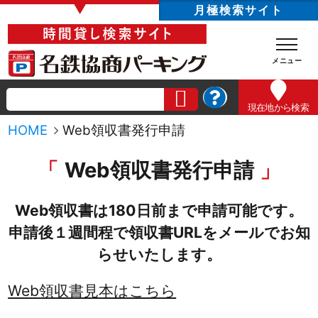
▼
月極検索サイト
現在地
から検索
HOME
Web領収書発行申請
Web領収書発行申請
Web領収書は180日前まで申請可能です。
申請後１週間程で領収書URLをメールでお知
らせいたします。
Web領収書見本はこちら