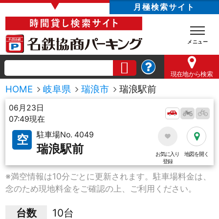
▼
月極検索サイト
現在地
から検索
HOME
岐阜県
瑞浪市
瑞浪駅前
06月23日
07:49現在
駐車場No. 4049
空
瑞浪駅前
お気に入り
地図を開く
登録
※満空情報は10分ごとに更新されます。駐車場料金は、
念のため現地料金をご確認の上、ご利用ください。
台数
10台