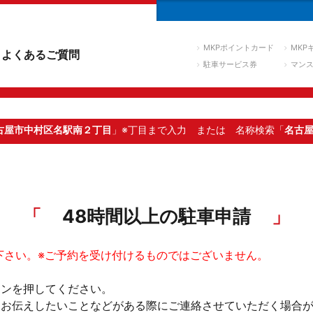
MKPポイントカード
MKP
よくあるご質問
駐車サービス券
マン
古屋市中村区名駅南２丁目
」※丁目まで入力
または 名称検索「
名古
48時間以上の駐車申請
下さい。※ご予約を受け付けるものではございません。
タンを押してください。
。お伝えしたいことなどがある際にご連絡させていただく場合