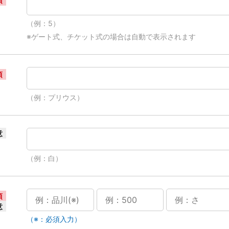
須
（例：5）
※ゲート式、チケット式の場合は自動で表示されます
須
（例：プリウス）
意
（例：白）
須
意
（※：必須入力）