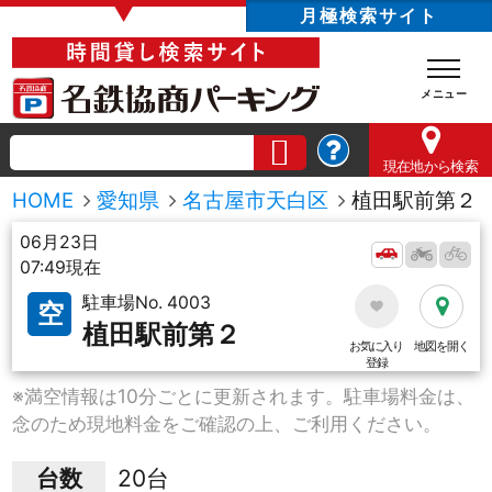
▼
月極検索サイト
現在地
から検索
HOME
愛知県
名古屋市天白区
植田駅前第２
06月23日
07:49現在
駐車場No. 4003
空
植田駅前第２
お気に入り
地図を開く
登録
※満空情報は10分ごとに更新されます。駐車場料金は、
念のため現地料金をご確認の上、ご利用ください。
台数
20台